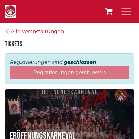
Zum Inhalt springen
Alle Veranstaltungen
Tickets
Registrierungen sind
geschlossen
Registrierungen geschlossen
Eröffnungskarneval